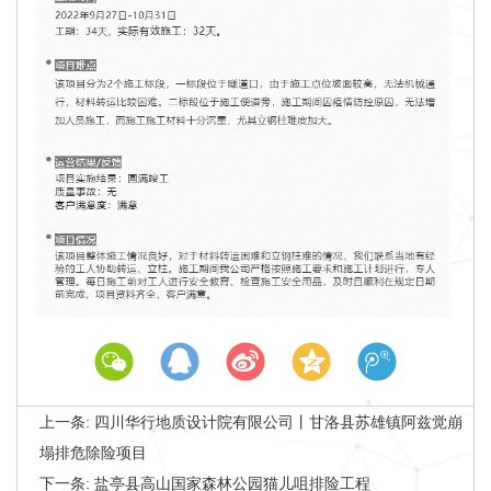
上一条:
四川华行地质设计院有限公司丨甘洛县苏雄镇阿兹觉崩
塌排危除险项目
下一条:
盐亭县高山国家森林公园猫儿咀排险工程